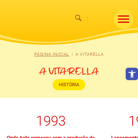
PÁGINA INICIAL
A VITARELLA
Abrir
A VITARELLA
HISTÓRIA
1993
1
Onde tudo começou com a produção de
Lançamento 