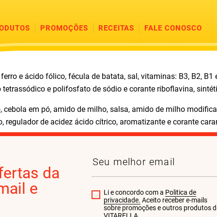
ODUTOS
PROMOÇÕES
RECEITAS
FALE CONOSCO
erro e ácido fólico, fécula de batata, sal, vitaminas: B3, B2, B
 tetrassódico e polifosfato de sódio e corante riboflavina, sintét
 pó, cebola em pó, amido de milho, salsa, amido de milho modifi
o, regulador de acidez ácido cítrico, aromatizante e corante cara
fertas da
ail e
Li e concordo com a
Politica de
privacidade.
Aceito receber e-mails
sobre promoções e outros produtos 
VITARELLA.