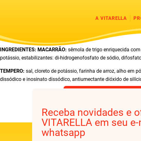
A VITARELLA
PR
INGREDIENTES: MACARRÃO:
sêmola de trigo enriquecida com f
potássio, estabilizantes: di-hidrogenofosfato de sódio, difosfato
TEMPERO:
sal, cloreto de potássio, farinha de arroz, alho em
dissódico e inosinato dissódico, antiumectante dióxido de silíci
Receba novidades e o
VITARELLA em seu e-m
whatsapp