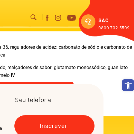
SAC
0800 702 5509
1 e B6, reguladores de acidez: carbonato de sódio e carbonato de
ica.
cado, realçadores de sabor: glutamato monossódico, guanilato
melo IV.
Abrir
da