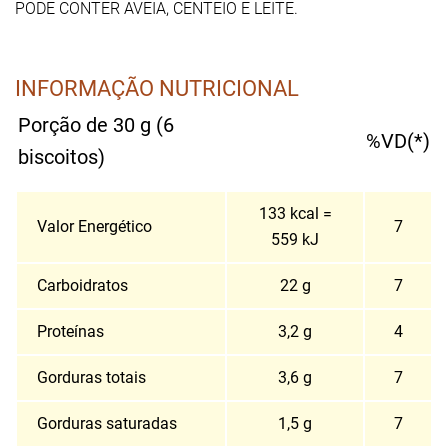
PODE CONTER AVEIA, CENTEIO E LEITE.
INFORMAÇÃO NUTRICIONAL
Porção de 30 g (6
%VD(*)
biscoitos)
133 kcal =
Valor Energético
7
559 kJ
Carboidratos
22 g
7
Proteínas
3,2 g
4
Gorduras totais
3,6 g
7
Gorduras saturadas
1,5 g
7