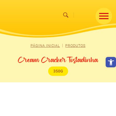
PÁGINA INICIAL
PRODUTOS
Abrir
Cream Cracker Tostadinha
350G