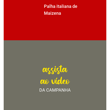
Palha italiana de
Maizena
assista
ao vídeo
DA CAMPANHA