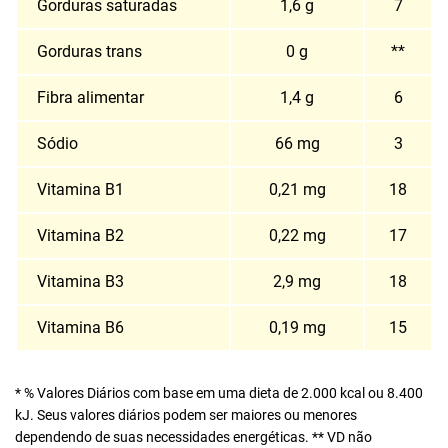
Gorduras saturadas
1,6 g
7
Gorduras trans
0 g
**
Fibra alimentar
1,4 g
6
Sódio
66 mg
3
Vitamina B1
0,21 mg
18
Vitamina B2
0,22 mg
17
Vitamina B3
2,9 mg
18
Vitamina B6
0,19 mg
15
* % Valores Diários com base em uma dieta de 2.000 kcal ou 8.400
kJ. Seus valores diários podem ser maiores ou menores
dependendo de suas necessidades energéticas. ** VD não