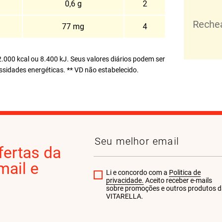
0,6 g
2
Reche
77 mg
4
.000 kcal ou 8.400 kJ. Seus valores diários podem ser
idades energéticas. ** VD não estabelecido.
fertas da
ail e
Li e concordo com a
Politica de
privacidade.
Aceito receber e-mails
sobre promoções e outros produtos 
VITARELLA.