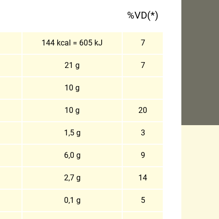
%VD(*)
144 kcal = 605 kJ
7
21 g
7
10 g
10 g
20
1,5 g
3
6,0 g
9
2,7 g
14
0,1 g
5