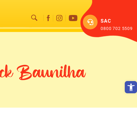
SAC
0800 702 5509
ck Baunilha
Abrir