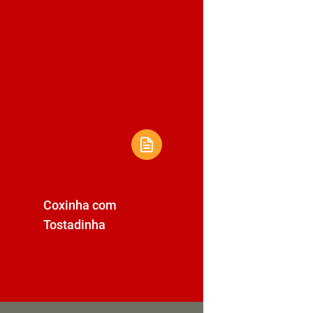
Coxinha com
Milks
Tostadinha
Choc