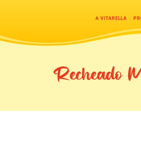
A VITARELLA
PR
Recheado M