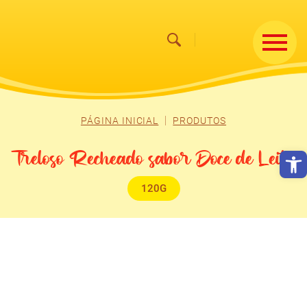
PÁGINA INICIAL
PRODUTOS
Abrir
Treloso Recheado sabor Doce de Leite
120G