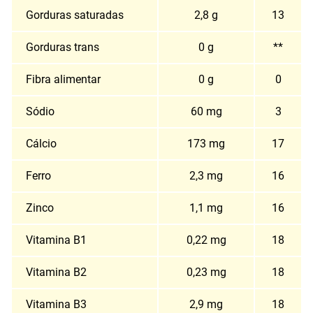
Gorduras saturadas
2,8 g
13
Gorduras trans
0 g
**
Fibra alimentar
0 g
0
Sódio
60 mg
3
Cálcio
173 mg
17
Ferro
2,3 mg
16
Zinco
1,1 mg
16
Vitamina B1
0,22 mg
18
Vitamina B2
0,23 mg
18
Vitamina B3
2,9 mg
18