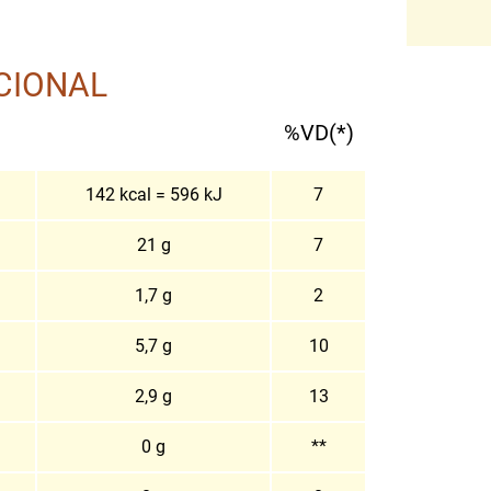
CIONAL
%VD(*)
142 kcal = 596 kJ
7
21 g
7
1,7 g
2
5,7 g
10
2,9 g
13
0 g
**