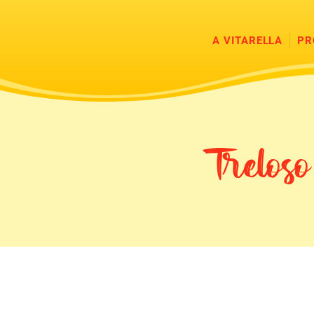
A VITARELLA
PR
Trelo