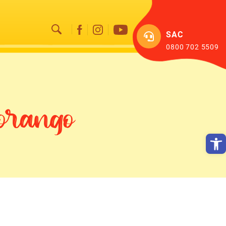
SAC
0800 702 5509
orango
Abrir