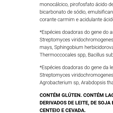
monocálcico, pirofosfato ácido d
bicarbonato de sódio, emulsificant
corante carmim e acidulante ácido
*Espécies doadoras do gene do ami
Streptomyces viridochromogenes
mays, Sphingobium herbicidorovan
Thermoccocales spp, Bacillus subs
*Espécies doadoras do gene da leci
Streptomyces viridochromogenes
Agrobacterium sp, Arabdopsis tha
CONTÉM GLÚTEN. CONTÉM LAC
DERIVADOS DE LEITE, DE SOJA 
CENTEIO E CEVADA.