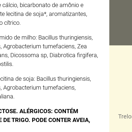
e cálcio, bicarbonato de amônio e
e lecitina de soja*, aromatizantes,
 cítrico.
do de milho: Bacillus thuringiensis,
, Agrobacterium tumefaciens, Zea
s, Dicossoma sp, Diabrotica firgifera,
tilis.
tina de soja: Bacillus thuringiensis,
, Agrobacterium tumefaciens,
liana.
TOSE. ALÉRGICOS: CONTÉM
Trel
E DE TRIGO. PODE CONTER AVEIA,