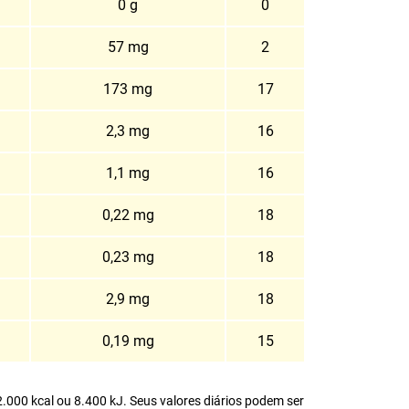
0 g
0
57 mg
2
173 mg
17
2,3 mg
16
1,1 mg
16
0,22 mg
18
0,23 mg
18
2,9 mg
18
0,19 mg
15
.000 kcal ou 8.400 kJ. Seus valores diários podem ser