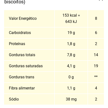
biscoitos)
153 kcal =
Valor Energético
8
643 kJ
Carboidratos
19 g
6
Proteínas
1,8 g
2
Gorduras totais
7,8 g
14
Gorduras saturadas
4,1 g
19
Gorduras trans
0 g
**
Fibra alimentar
1,1 g
4
Sódio
38 mg
2