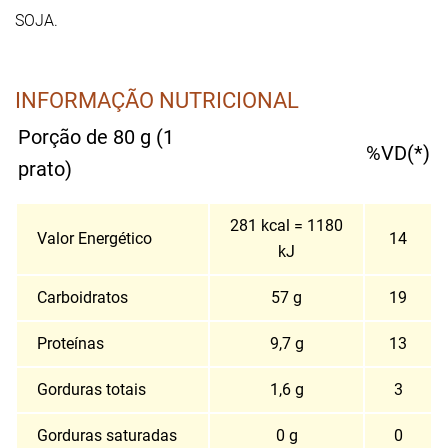
SOJA.
INFORMAÇÃO NUTRICIONAL
Porção de 80 g (1
%VD(*)
prato)
281 kcal = 1180
Valor Energético
14
kJ
Carboidratos
57 g
19
Proteínas
9,7 g
13
Gorduras totais
1,6 g
3
Gorduras saturadas
0 g
0