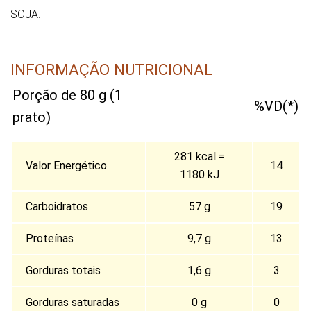
SOJA.
INFORMAÇÃO NUTRICIONAL
Porção de 80 g (1
%VD(*)
prato)
281 kcal =
Valor Energético
14
1180 kJ
Carboidratos
57 g
19
Proteínas
9,7 g
13
Gorduras totais
1,6 g
3
Gorduras saturadas
0 g
0